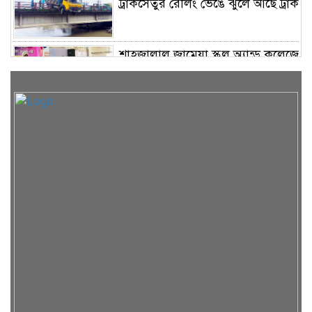
ট্রাকসেতুর রেলিং ভেঙে ঝুলে আছে ট্রাক
শাহজালাল জামেয়া স্কুল অ্যান্ড কলেজে
বার্ষিক সাংস্কৃতিক প্রতিযোগিতার
পুরস্কার বিতরণ
কুলাউড়া সীমান্তে ভারতের অভ্যন্তরে
বিএসএফের গুলিতে বাংলাদেশি নিহত
অধিকাংশই নারী ও শিশু-গাজায় একটি
ভবনের ধ্বংসস্তূপে ১৯ মরদেহ
ইউনিক ও বেঙ্গল পরিবহনের সেই দুই
বাসের রেজিস্ট্রেশন বাতিল, মালিক-
চালককে হাজিরের নির্দেশ
সিলেট-আখাউড়া রেলপথ ডুয়েলগেজ