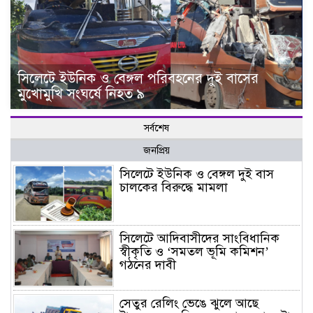
সিলেটে ইউনিক ও বেঙ্গল পরিবহনের দুই বাসের
মুখোমুখি সংঘর্ষে নিহত ৯
সর্বশেষ
জনপ্রিয়
সিলেটে ইউনিক ও বেঙ্গল দুই বাস
চালকের বিরুদ্ধে মামলা
সিলেটে আদিবাসীদের সাংবিধানিক
স্বীকৃতি ও ‘সমতল ভূমি কমিশন’
গঠনের দাবী
সেতুর রেলিং ভেঙে ঝুলে আছে