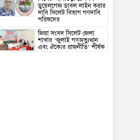
ডুয়েলগেজ ডাবল লাইন করার
দাবি সিলেট বিভাগ গণদাবি
পরিষদের
জিয়া সংসদ সিলেট জেলা
শাখার ‘জুলাই গণঅভ্যুত্থান
এবং ঐক্যের রাজনীতি’ শীর্ষক
আলোচনা
হৃদয়ে জকিগঞ্জ সিলেটের ৫ম
প্রতিষ্ঠাবার্ষিকী অনুষ্ঠিত
রাতারগুলে ব্যবস্থাপনায়
ঘাটতি-ঝুঁকিপূর্ণ ওয়াচ
টাওয়ার, যানজটে নাকাল
পর্যটক
সিলেটে দুর্ঘটনায় আহতদের
দেখতে ওসমানী হাসপাতালে