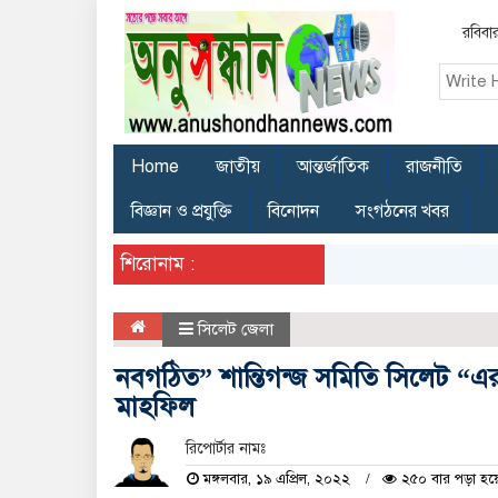
রবিবা
Home
জাতীয়
আন্তর্জাতিক
রাজনীতি
বিজ্ঞান ও প্রযুক্তি
বিনোদন
সংগঠনের খবর
শিরোনাম :
সিলেট জেলা
নবগঠিত” শান্তিগন্জ সমিতি সিলেট 
মাহফিল
রিপোর্টার নামঃ
মঙ্গলবার, ১৯ এপ্রিল, ২০২২
২৫০ বার পড়া হয়