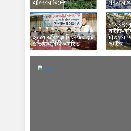
হাজিরের নির্দেশ
গণদাবি প
রাতারগুলে 
ঘাটতি-ঝুঁক
হৃদয়ে জকিগঞ্জ সিলেটের ৫ম
টাওয়ার, 
প্রতিষ্ঠাবার্ষিকী অনুষ্ঠিত
পর্যটক