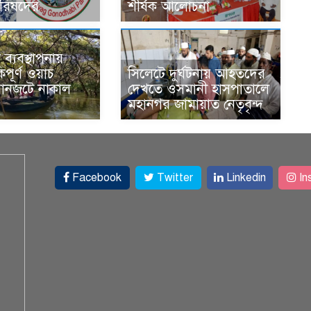
রিষদের
শীর্ষক আলোচনা
ব্যবস্থাপনায়
িপূর্ণ ওয়াচ
সিলেটে দুর্ঘটনায় আহতদের
যানজটে নাকাল
দেখতে ওসমানী হাসপাতালে
মহানগর জামায়াত নেতৃবৃন্দ
Facebook
Twitter
Linkedin
In