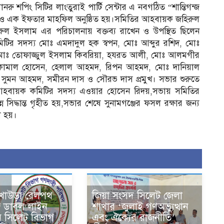
ু শপিং সিটির লাংতুরাই পার্টি সেন্টার এ নবগঠিত “শান্তিগন্জ
 ও এক ইফতার মাহফিল অনুষ্ঠিত হয়।সমিতির আহবায়ক জহিরুল
ুল ইসলাম এর পরিচালনায় বক্তব্য রাখেন ও উপস্থিত ছিলেন
িটির সদস্য মোঃ এমদাদুল হক স্বপন, মোঃ আব্দুর রশিদ, মোঃ
োঃ তোফাজ্জুল ইসলাম কিবরিয়া, হযরত আলী, মোঃ আলমগীর
কামাল হোসেন, হেলাল আহমদ, রিপন আহমদ, মোঃ দানিয়াল
ুমন আহমদ, সমীরন দাস ও সৌরভ দাস প্রমুখ। সভার শুরুতে
আহবায়ক কমিটির সদস্য এওয়ার হোসেন রিদয়,সভায় সমিতির
্ন সিদ্ধান্ত গৃহীত হয়,সভার শেষে সুনামগঞ্জের ফসল রক্ষার জন্য
া হয়।
খাউড়া রেলপথ
জিয়া সংসদ সিলেট জেলা
জ ডাবল লাইন
শাখার ‘জুলাই গণঅভ্যুত্থান
ি সিলেট বিভাগ
এবং ঐক্যের রাজনীতি’