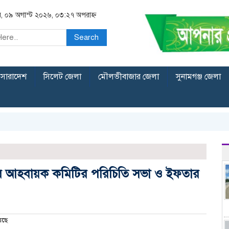
র, ০৯ অগাস্ট ২০২৬, ০৩:২৭ অপরাহ্ন
Search
সারাদেশ
সিলেট জেলা
মৌলভীবাজার জেলা
সুনামগঞ্জ জেলা
“এর আহবায়ক কমিটির পরিচিতি সভা ও ইফতার
েছে