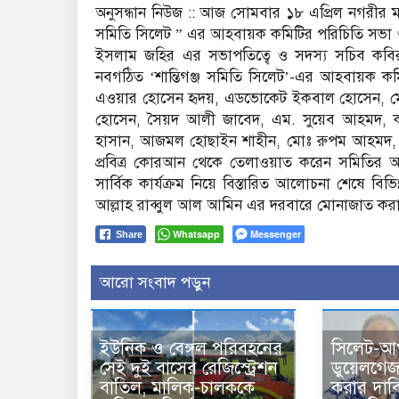
অনুসন্ধান নিউজ :: আজ সোমবার ১৮ এপ্রিল নগরীর মানর
সমিতি সিলেট ” এর আহবায়ক কমিটির পরিচিতি সভা
ইসলাম জহির এর সভাপতিত্বে ও সদস্য সচিব কবির
নবগঠিত ‘শান্তিগঞ্জ সমিতি সিলেট’-এর আহবায়ক কম
এওয়ার হোসেন হৃদয়, এডভোকেট ইকবাল হোসেন, ম
হোসেন, সৈয়দ আলী জাবেদ, এম. সুয়েব আহমদ, 
হাসান, আজমল হোছাইন শাহীন, মোঃ রুপম আহমদ, স
প্রবিত্র কোরআন থেকে তেলাওয়াত করেন সমিতির 
সার্বিক কার্যক্রম নিয়ে বিস্তারিত আলোচনা শেষে বিভিন
আল্লাহ রাব্বুল আল আমিন এর দরবারে মোনাজাত কর
Whatsapp
Messenger
Share
আরো সংবাদ পড়ুন
ইউনিক ও বেঙ্গল পরিবহনের
সিলেট-আ
সেই দুই বাসের রেজিস্ট্রেশন
ডুয়েলগে
বাতিল, মালিক-চালককে
করার দাব