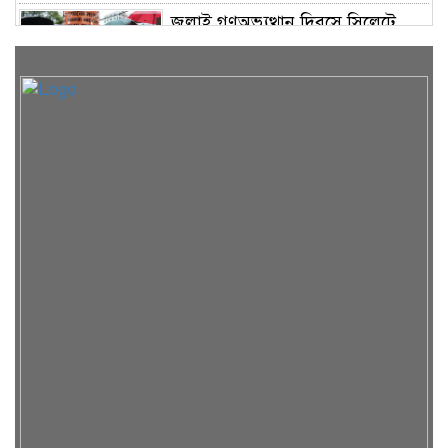
জুলাই গণঅভ্যুত্থান দিবসে সিলেটে
জুলাই শহিদ স্মৃতিস্তম্ভে পুষ্পস্তবক অর্পণ
দেশের বড় চ্যালেঞ্জ জ্বালানি, ১৭
বছরের অব্যবস্থাপনার কারণে এই
অবস্থা: সিলেটে বাণিজ্যমন্ত্রী
সিলেটে ডিবি পুলিশ পরিচয়ে
কিশোরকে অপহরণের চেষ্টা, জনতার
হাতে ধরা
গোয়াইনঘাটে অবৈধ পাথর উত্তোলনের
অভিযোগে টাস্কফোর্সের অভিযান,
আটক ৮
জালালাবাদ গ্যাস অফিসে জুলাই
গণঅভ্যুত্থান দিবস উপলক্ষে দোয়া
মাহফিল অনুষ্ঠিত