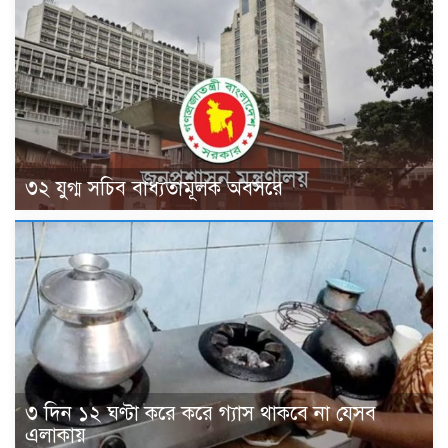
৩২ যুগ্ম সচিব বাধ্যতামূলক অবসরে
৩ দিন ১২ ঘণ্টা করে করে গ্যাস থাকবে না যেসব
এলাকায়