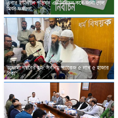
এবার ইউনিয়ন পরিষদ এর নির্বাচন কবে-জানা গেল
মির্জা ফখরুল
আগামী বছরের হজ: সর্বনিম্ন প্যাকেজ ৫ লাখ ৫ হাজার
টাকা