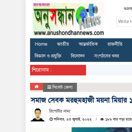
শুক্র
Home
জাতীয়
আন্তর্জাতিক
রাজনীতি
বিজ্ঞান ও প্রযুক্তি
বিনোদন
সংগঠনের খবর
শিরোনাম :
সিলেট জেলা
সমাজ সেবক মরহুমহাজী ময়না মিয়ার ১২ 
রিপোর্টার নামঃ
শনিবার, ২৩ জুলাই, ২০২২
১৮৯ বার পড়া হয়ে