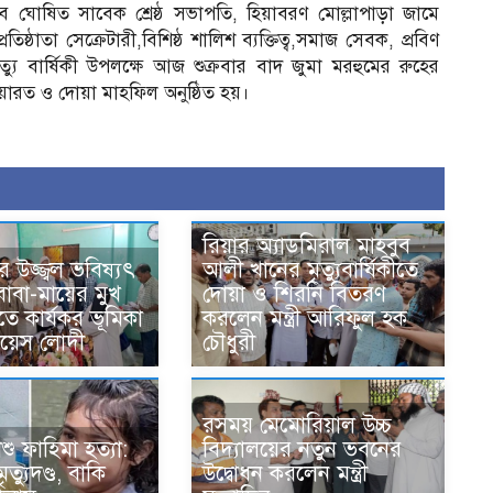
বে ঘোষিত সাবেক শ্রেষ্ঠ সভাপতি, হিয়াবরণ মোল্লাপাড়া জামে
্ঠাতা সেক্রেটারী,বিশিষ্ঠ শালিশ ব্যক্তিত্ব,সমাজ সেবক, প্রবিণ
্যু বার্ষিকী উপলক্ষে আজ শুক্রবার বাদ জুমা মরহুমের রুহের
ারত ও দোয়া মাহফিল অনুষ্ঠিত হয়।
রিয়ার অ্যাডমিরাল মাহবুব
ের উজ্জ্বল ভবিষ্যৎ
আলী খানের মৃত্যুবার্ষিকীতে
াবা-মায়ের মুখ
দোয়া ও শিরনি বিতরণ
রতে কার্যকর ভূমিকা
করলেন মন্ত্রী আরিফুল হক
কয়েস লোদী
চৌধুরী
রসময় মেমোরিয়াল উচ্চ
শু ফাহিমা হত্যা:
বিদ্যালয়ের নতুন ভবনের
ত্যুদণ্ড, বাকি
উদ্বোধন করলেন মন্ত্রী