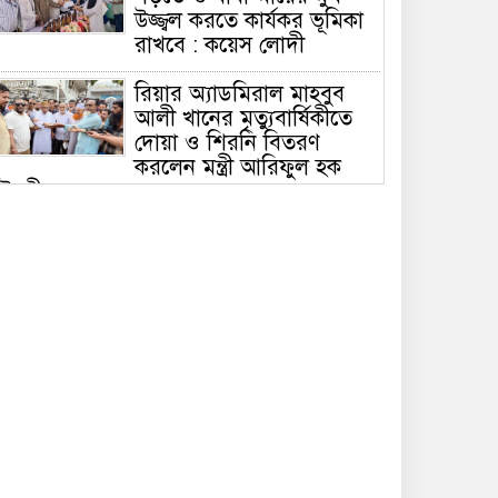
উজ্জ্বল করতে কার্যকর ভূমিকা
রাখবে : কয়েস লোদী
রিয়ার অ্যাডমিরাল মাহবুব
আলী খানের মৃত্যুবার্ষিকীতে
দোয়া ও শিরনি বিতরণ
করলেন মন্ত্রী আরিফুল হক
ৌধুরী
চলতি অর্থবছরেই স্থানীয়
সরকারের সকল স্তরের
নির্বাচন: সিলেটে প্রতিমন্ত্রী
শাহে আলম
সিলেটে শিশু ফাহিমা হত্যা:
জাকিরের মৃত্যুদণ্ড, বাকি
দুজনকে খালাস
রসময় মেমোরিয়াল উচ্চ
বিদ্যালয়ের নতুন ভবনের