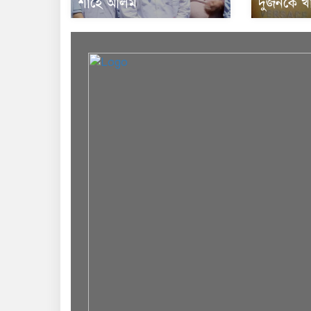
শাহে আলম
দুজনকে খ