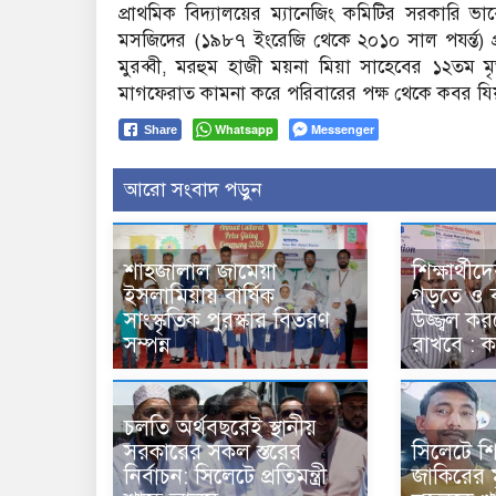
প্রাথমিক বিদ্যালয়ের ম্যানেজিং কমিটির সরকারি ভা
মসজিদের (১৯৮৭ ইংরেজি থেকে ২০১০ সাল পযর্ন্ত) প্রতিষ
মুরব্বী, মরহুম হাজী ময়না মিয়া সাহেবের ১২তম মৃত
মাগফেরাত কামনা করে পরিবারের পক্ষ থেকে কবর যিয়
Whatsapp
Messenger
Share
আরো সংবাদ পড়ুন
শাহজালাল জামেয়া
শিক্ষার্থীদ
ইসলামিয়ায় বার্ষিক
গড়তে ও ব
সাংস্কৃতিক পুরস্কার বিতরণ
উজ্জ্বল ক
সম্পন্ন
রাখবে : 
চলতি অর্থবছরেই স্থানীয়
সরকারের সকল স্তরের
সিলেটে শি
নির্বাচন: সিলেটে প্রতিমন্ত্রী
জাকিরের মৃ