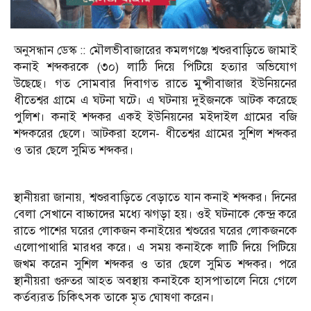
অনুসন্ধান ডেস্ক :: মৌলভীবাজারের কমলগঞ্জে শ্বশুরবাড়িতে জামাই
কনাই শব্দকরকে (৩০) লাঠি দিয়ে পিটিয়ে হত্যার অভিযোগ
উছেছে। গত সোমবার দিবাগত রাতে মুন্সীবাজার ইউনিয়নের
ধীতেশ্বর গ্রামে এ ঘটনা ঘটে। এ ঘটনায় দুইজনকে আটক করেছে
পুলিশ। কনাই শব্দকর একই ইউনিয়নের মইদাইল গ্রামের বজি
শব্দকরের ছেলে। আটকরা হলেন- ধীতেশ্বর গ্রামের সুশিল শব্দকর
ও তার ছেলে সুমিত শব্দকর।
স্থানীয়রা জানায়, শ্বশুরবাড়িতে বেড়াতে যান কনাই শব্দকর। দিনের
বেলা সেখানে বাচ্চাদের মধ্যে ঝগড়া হয়। ওই ঘটনাকে কেন্দ্র করে
রাতে পাশের ঘরের লোকজন কনাইয়ের শ্বশুরের ঘরের লোকজনকে
এলোপাথারি মারধর করে। এ সময় কনাইকে লাটি দিয়ে পিটিয়ে
জখম করেন সুশিল শব্দকর ও তার ছেলে সুমিত শব্দকর। পরে
স্থানীয়রা গুরুতর আহত অবস্থায় কনাইকে হাসপাতালে নিয়ে গেলে
কর্তব্যরত চিকিৎসক তাকে মৃত ঘোষণা করেন।