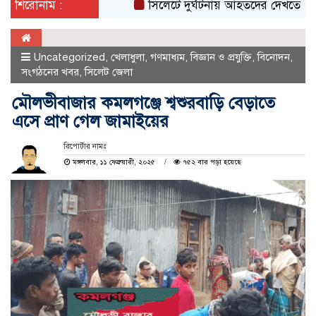
শিরোনাম :
সিলেটে দুর্ঘটনায় আহতদের দেখতে ওসমানী হ
Uncategorized
,
খেলাধুলা
,
গণমাধ্যম
,
বিজ্ঞান ও প্রযুক্তি
,
বিনোদন
,
সংগঠনের খবর
,
সিলেট জেলা
মৌলভীবাজার কমলগঞ্জে শ্বশুরবাড়ি বেড়াতে
এসে প্রাণ গেল জামাইয়ের
রিপোর্টার নামঃ
মঙ্গলবার, ১১ ফেব্রুয়ারী, ২০২৫
৭৫২ বার পড়া হয়েছে