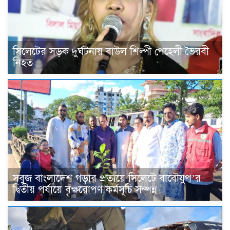
সিলেটের সড়ক দুর্ঘটনায় বাউল শিল্পী পেহেলী ভৈরবী
নিহত
সবুজ বাংলাদেশ গড়ার প্রত্যয়ে সিলেটে বাবৌযুপ’র
দ্বিতীয় পর্যায়ে বৃক্ষরোপণ কর্মসূচি সম্পন্ন