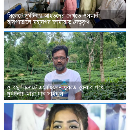
সিলেটে দুর্ঘটনায় আহতদের দেখতে ওসমানী
হাসপাতালে মহানগর জামায়াত নেতৃবৃন্দ
৫ বন্ধু সিলেটে এসেছিলেন ঘুরতে, ফেরার পথে
দুর্ঘটনায় মারা যান সাইফুল