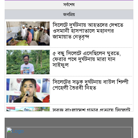
সর্বশেষ
জনপ্রিয়
সিলেটে দুর্ঘটনায় আহতদের দেখতে
ওসমানী হাসপাতালে মহানগর
জামায়াত নেতৃবৃন্দ
৫ বন্ধু সিলেটে এসেছিলেন ঘুরতে,
ফেরার পথে দুর্ঘটনায় মারা যান
সাইফুল
সিলেটের সড়ক দুর্ঘটনায় বাউল শিল্পী
পেহেলী ভৈরবী নিহত
সবুজ বাংলাদেশ গড়ার প্রত্যয়ে সিলেটে
বাবৌযুপ’র দ্বিতীয় পর্যায়ে বৃক্ষরোপণ
কর্মসূচি সম্পন্ন