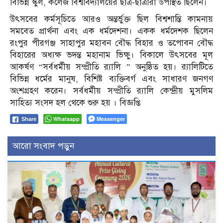
বিভিন্ন স্কুল, কলেজ বিশ্ববিদ্যালয়ের ছাত্র-ছাত্রীরা উপস্থিত ছিলেন।
উৎসবের কর্মসূচিতে আরও অন্তর্ভুক্ত ছিল বিশ্বশান্তি কামনায়
সমবেত প্রার্থনা এবং এক ধর্মদেশনা। একক ধর্মদেশক ছিলেন
রংপুর পীরগঞ্জ সাহাপুর মহাবন বৌদ্ধ বিহার ও তপোবন বৌদ্ধ
বিহারের অধ্যক্ষ ভদন্ত মহানাম ভিক্ষু। বিকালে উৎসবের মূল
আকর্ষণ “সর্বধর্মীয় সম্প্রীতি র‍্যালি ” অনুষ্ঠিত হয়। র‍্যালিটিতে
বিভিন্ন ধর্মের মানুষ, বিশিষ্ট ব্যক্তিবর্গ এবং সাধারণ জনগণ
অংশগ্রহণ করেন। সর্বধর্মীয় সম্প্রীতি র‍্যালি কেন্দ্রীয় মুসলিম
সাহিত্য সংসদ হল থেকে শুরু হয় । বিজ্ঞপ্তি
Whatsapp
Messenger
Share
আরো সংবাদ পড়ুন