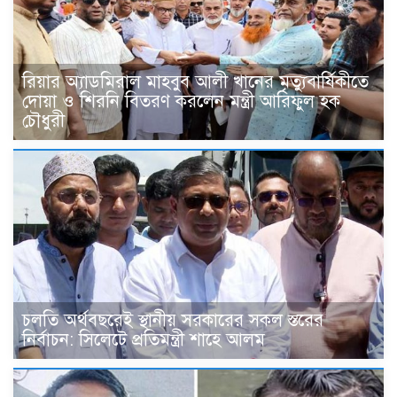
রিয়ার অ্যাডমিরাল মাহবুব আলী খানের মৃত্যুবার্ষিকীতে
দোয়া ও শিরনি বিতরণ করলেন মন্ত্রী আরিফুল হক
চৌধুরী
চলতি অর্থবছরেই স্থানীয় সরকারের সকল স্তরের
নির্বাচন: সিলেটে প্রতিমন্ত্রী শাহে আলম