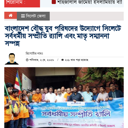
শিরোনাম :
শাহজালাল জামেয়া ইসলামিয়ায় বার্ষিক সাংস্কৃতিক
সিলেট জেলা
বাংলাদেশ বৌদ্ধ যুব পরিষদের উদ্যোগে সিলেটে
সর্বধর্মীয় সম্প্রীতি র‍্যালি এবং মাতৃ সম্মাননা
সম্পন্ন
রিপোর্টার নামঃ
শনিবার, ২ মে, ২০২৬
২০১ বার পড়া হয়েছে