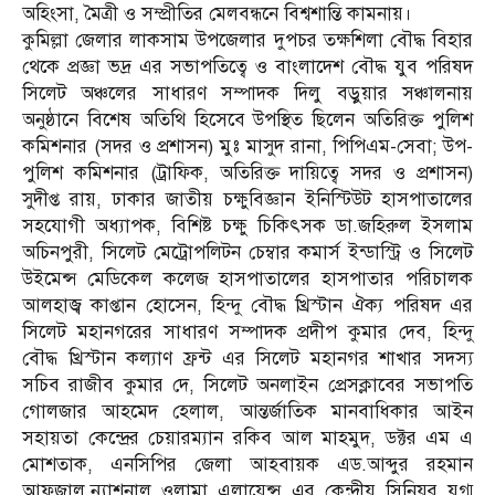
অহিংসা, মৈত্রী ও সম্প্রীতির মেলবন্ধনে বিশ্বশান্তি কামনায়।
কুমিল্লা জেলার লাকসাম উপজেলার দুপচর তক্ষশিলা বৌদ্ধ বিহার
থেকে প্রজ্ঞা ভদ্র এর সভাপতিত্বে ও বাংলাদেশ বৌদ্ধ যুব পরিষদ
সিলেট অঞ্চলের সাধারণ সম্পাদক দিলু বড়ুয়ার সঞ্চালনায়
অনুষ্ঠানে বিশেষ অতিথি হিসেবে উপস্থিত ছিলেন অতিরিক্ত পুলিশ
কমিশনার (সদর ও প্রশাসন) মুঃ মাসুদ রানা, পিপিএম-সেবা; উপ-
পুলিশ কমিশনার (ট্রাফিক, অতিরিক্ত দায়িত্বে সদর ও প্রশাসন)
সুদীপ্ত রায়, ঢাকার জাতীয় চক্ষুবিজ্ঞান ইনিস্টিউট হাসপাতালের
সহযোগী অধ্যাপক, বিশিষ্ট চক্ষু চিকিৎসক ডা.জহিরুল ইসলাম
অচিনপুরী, সিলেট মেট্রোপলিটন চেম্বার কমার্স ইন্ডাস্ট্রি ও সিলেট
উইমেন্স মেডিকেল কলেজ হাসপাতালের হাসপাতার পরিচালক
আলহাজ্ব কাপ্তান হোসেন, হিন্দু বৌদ্ধ খ্রিস্টান ঐক্য পরিষদ এর
সিলেট মহানগরের সাধারণ সম্পাদক প্রদীপ কুমার দেব, হিন্দু
বৌদ্ধ খ্রিস্টান কল্যাণ ফ্রন্ট এর সিলেট মহানগর শাখার সদস্য
সচিব রাজীব কুমার দে, সিলেট অনলাইন প্রেসক্লাবের সভাপতি
গোলজার আহমেদ হেলাল, আন্তর্জাতিক মানবাধিকার আইন
সহায়তা কেন্দ্রের চেয়ারম্যান রকিব আল মাহমুদ, ডক্টর এম এ
মোশতাক, এনসিপির জেলা আহবায়ক এড.আব্দুর রহমান
আফজাল,ন্যাশনাল ওলামা এলায়েন্স এর কেন্দ্রীয় সিনিয়র যুগ্ম