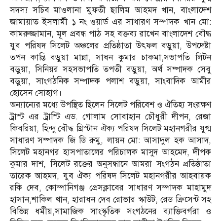
সদস্য সচিব মাওলানা মুফতী ছালিম আহমদ খান, বাংলাদেশ
জামায়াত ইসলামী ১ নং ওয়ার্ড এর সাধারণ সম্পাদক খান মো:
কামরুজ্জামান, মূল প্রবন্ধ পাঠ সহ বক্তব্য রাখেন বাংলাদেশ বৌদ্ধ
যুব পরিষদ সিলেট অঞ্চলের প্রতিষ্ঠাতা উৎফল বড়ুয়া, উপদেষ্টা
তপন কান্তি বড়ুয়া মান্না, সাধন কুমার চাকমা,সভাপতি লিটন
বড়ুয়া, সিনিয়র সহসভাপতি তপতী বড়ুয়া, অর্থ সম্পাদক সেবু
বড়ুয়া, সাংগঠনিক সম্পাদক পলাশ বড়ুয়া, সাংবাদিক আমীর
হোসেন সোহাগ।
অন্যান্যের মধ্যে উপস্থিত ছিলেন সিলেট পরিবেশ ও ঐতিহ্য সংরক্ষণ
ট্রাস্ট এর ট্রাস্টি এড. গোলাম সোবাহান চৌধুরী দীপন, রেজা
কিবরিয়া, হিন্দু বৌদ্ধ খ্রিস্টান ঐক্য পরিষদ সিলেট মহানগরীর যুগ্ম
সাধারণ সম্পাদক জি ডি রুমু, লায়ন মো: আসাদুল হক আসাদ,
সিলেট মহানগর হাসপাতালের পরিচালক মাসুদ আহমেদ, দীপক
কুমার দাশ, সিলেট রক্তের অনুসন্ধানে আমরা সংগঠন প্রতিষ্ঠাতা
তারেক আহমদ, যুব ঐক্য পরিষদ সিলেট মহানগরীর আহবায়ক
রকি দেব, কোম্পানিগঞ্জ প্রেসক্লাবের সাধারণ সম্পাদক মাহামুদ
হাসান,শাকিল খান, হারাধন দেব রোভার স্কাউট, রেড ক্রিসেন্ট সহ
বিভিন্ন ধর্মীয়,সামাজিক সাংস্কৃতিক সংগঠনের ব্যাক্তিবর্গরা ও