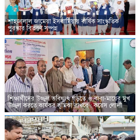
শাহজালাল জামেয়া ইসলামিয়ায় বার্ষিক সাংস্কৃতিক
পুরস্কার বিতরণ সম্পন্ন
শিক্ষার্থীদের উজ্জ্বল ভবিষ্যৎ গড়তে ও বাবা-মায়ের মুখ
উজ্জ্বল করতে কার্যকর ভূমিকা রাখবে : কয়েস লোদী