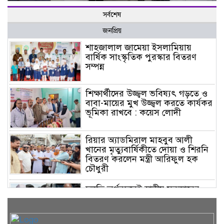
সর্বশেষ
জনপ্রিয়
শাহজালাল জামেয়া ইসলামিয়ায়
বার্ষিক সাংস্কৃতিক পুরস্কার বিতরণ
সম্পন্ন
শিক্ষার্থীদের উজ্জ্বল ভবিষ্যৎ গড়তে ও
বাবা-মায়ের মুখ উজ্জ্বল করতে কার্যকর
ভূমিকা রাখবে : কয়েস লোদী
রিয়ার অ্যাডমিরাল মাহবুব আলী
খানের মৃত্যুবার্ষিকীতে দোয়া ও শিরনি
বিতরণ করলেন মন্ত্রী আরিফুল হক
চৌধুরী
চলতি অর্থবছরেই স্থানীয় সরকারের
সকল স্তরের নির্বাচন: সিলেটে প্রতিমন্ত্রী
শাহে আলম