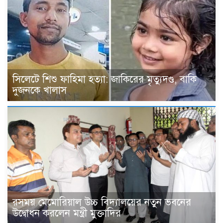
সিলেটে শিশু ফাহিমা হত্যা: জাকিরের মৃত্যুদণ্ড, বাকি
দুজনকে খালাস
রসময় মেমোরিয়াল উচ্চ বিদ্যালয়ের নতুন ভবনের
উদ্বোধন করলেন মন্ত্রী মুক্তাদির