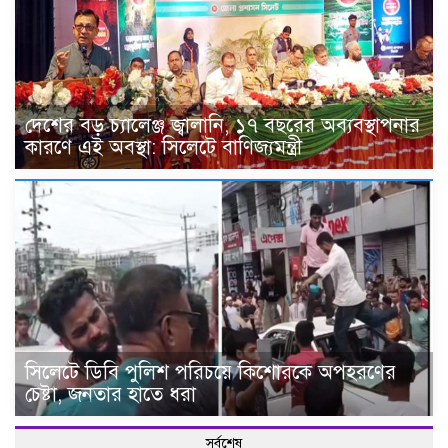
দেশের বড় চ্যালেঞ্জ জ্বালানি, ১৭ বছরের অব্যবস্থাপনার
কারণে এই অবস্থা: সিলেটে বাণিজ্যমন্ত্রী
সিলেটে ডিবি পুলিশ পরিচয়ে কিশোরকে অপহরণের
চেষ্টা, জনতার হাতে ধরা
সর্বশেষ