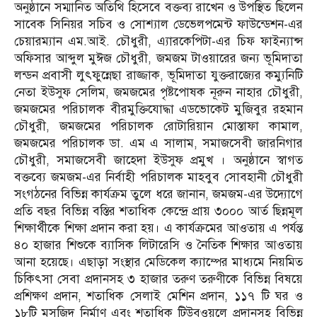
অনুষ্ঠানে সম্মানিত অতিথি হিসেবে বক্তব্য রাখেন ও উপস্থিত ছিলেন
সাবেক সিনিয়র সচিব ও সোশ্যাল ডেভেলপমেন্ট ফাউন্ডেশন-এর
চেয়ারম্যান এম.আই. চৌধুরী, এ্যারকেপিটা-এর চিফ ফাইন্যান্স
অফিসার আব্দুল মুঈজ চৌধুরী, জমজম টাওয়ারের জন্য ভূমিদাতা
লন্ডন প্রবাসী লুৎফুন্নেছা রাজ্জাক, ভূমিদাতা যুক্তরাজ্যের কম্যুনিটি
নেতা ইউসুফ সেলিম, জমজমের পৃষ্টপোষক নূরুন নাহার চৌধুরী,
জমজমের পরিচালক বীরমুক্তিযোদ্ধা এডভোকেট মুজিবুর রহমান
চৌধুরী, জমজমের পরিচালক রোটারিয়ান মোস্তাফা কামাল,
জমজমের পরিচালক ডা. এম এ সালাম, সমাজসেবী জারনিগার
চৌধুরী, সমাজসেবী জাহেদা ইউসুফ প্রমুখ । অনুষ্ঠানে স্বাগত
বক্তব্যে জমজম-এর নির্বাহী পরিচালক মাহবুব সোবহানী চৌধুরী
সংগঠনের বিভিন্ন কার্যক্রম তুলে ধরে জানান, জমজম-এর উদ্যোগে
প্রতি বছর বিভিন্ন বস্তির শতাধিক কেন্দ্রে প্রায় ৩০০০ আর্ত ছিন্নমূল
শিক্ষার্থীকে শিক্ষা প্রদান করা হয়। এ কার্যক্রমের আওতায় এ পর্যন্ত
৪০ হাজার শিশুকে ব্যাসিক লিটারেসি ও নৈতিক শিক্ষার আওতায়
আনা হয়েছে। এছাড়া সংস্থার মেডিকেল ক্যাম্পের মাধ্যমে নিয়মিত
চিকিৎসা সেবা প্রদানসহ ৩ হাজার তরুণ তরুণীকে বিভিন্ন বিষয়ে
প্রশিক্ষণ প্রদান, শতাধিক সেলাই মেশিন প্রদান, ১১৭ টি ঘর ও
১৮টি মসজিদ নির্মাণ এবং শতাধিক টিউবওয়লে প্রদানসহ বিভিন্ন