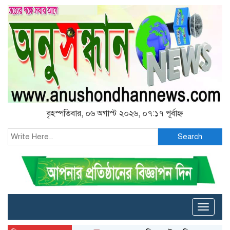
বৃহস্পতিবার, ০৬ অগাস্ট ২০২৬, ০৭:১৭ পূর্বাহ্ন
Search
Toggle
naviga