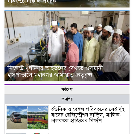
যানজটে নাকাল পর্যটক
সিলেটে দুর্ঘটনায় আহতদের দেখতে ওসমানী
হাসপাতালে মহানগর জামায়াত নেতৃবৃন্দ
সর্বশেষ
জনপ্রিয়
ইউনিক ও বেঙ্গল পরিবহনের সেই দুই
বাসের রেজিস্ট্রেশন বাতিল, মালিক-
চালককে হাজিরের নির্দেশ