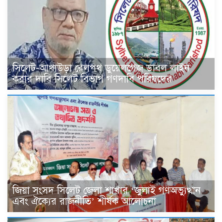
সিলেট-আখাউড়া রেলপথ ডুয়েলগেজ ডাবল লাইন
করার দাবি সিলেট বিভাগ গণদাবি পরিষদের
জিয়া সংসদ সিলেট জেলা শাখার ‘জুলাই গণঅভ্যুত্থান
এবং ঐক্যের রাজনীতি’ শীর্ষক আলোচনা