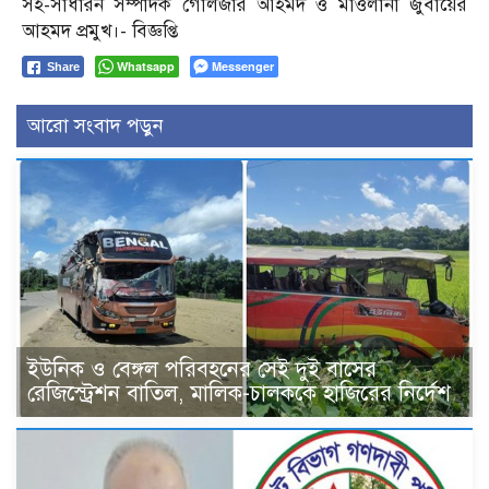
সহ-সাধারন সম্পাদক গোলজার আহমদ ও মাওলানা জুবায়ের
আহমদ প্রমুখ।- বিজ্ঞপ্তি
Whatsapp
Messenger
Share
আরো সংবাদ পড়ুন
ইউনিক ও বেঙ্গল পরিবহনের সেই দুই বাসের
রেজিস্ট্রেশন বাতিল, মালিক-চালককে হাজিরের নির্দেশ