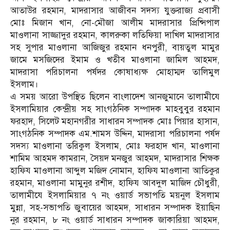
আতাউর রহমান, মাদরাসার আজীবন সদস্য যুক্তরাজ্য প্রবাসী
মোঃ মিজান খান, নো-মৌজা আলীম মাদরাসার প্রিন্সিপাল
মাওলানা সাজ্জাদুর রহমান, কালরুকা লতিফিয়া দাখিল মাদরাসার
সহ সুপার মাওলানা আজিজুর রহমান ধনপুরী, বায়তুল মামুর
জামে মসজিদের ইমাম ও খতীব মাওলানা জামিল আহমদ,
মাদরাসা পরিচালনা পর্ষদর কোষাধ্যক্ষ মোহাম্মদ তালিমুল
ইসলাম।
এ সময় আরো উপস্থিত ছিলেন বাংলাদেশ আনজুমানে তালামীযে
ইসলামিয়ার কেন্দ্রীয় সহ সাংগঠনিক সম্পাদক মাহবুবুর রহমান
ফরহাদ, সিলেট মহানগরীর সাধারন সম্পাদক মোঃ পিয়ার হাসান,
সাংগঠনিক সম্পাদক এম.শামস উদ্দিন, মাদরাসা পরিচালনা পর্ষদ
সদস্য মাওলানা তরিকুল ইসলাম, মোঃ ফরহাদ খান, মাওলানা
শামিম আহমদ কামরান, সৈয়দ মনজুর আহমদ, মাদরাসার শিক্ষক
হাফিয মাওলানা আব্দুল মজিদ নোমান, হাফিয মাওলানা আতিকুর
রহমান, মাওলানা মামুনুর রশীদ, হাফিয আবদুল মাজিদ চৌধুরী,
তালামীযে ইসলামিয়ার ৭ নং ওয়ার্ড সভাপতি ময়নুল ইসলাম
মুন্না, সহ-সভাপতি জুবায়ের আহমদ, সাধারন সম্পাদক ইয়াছিন
নুর রহমান, ৮ নং ওয়ার্ড সাধারন সম্পাদক জাকারিয়া আহমদ,