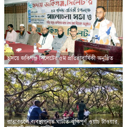
হৃদয়ে জকিগঞ্জ সিলেটের ৫ম প্রতিষ্ঠাবার্ষিকী অনুষ্ঠিত
রাতারগুলে ব্যবস্থাপনায় ঘাটতি-ঝুঁকিপূর্ণ ওয়াচ টাওয়ার,