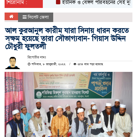
শিরোনাম :
ইউনিক ও বেঙ্গল পরিবহনের সেই দুই বাসের রেজ
সিলেট জেলা
আল কুরআনুল কারীম যারা সিনায় ধারন করতে
সক্ষম হয়েছে তারা সৌভাগ্যবান- গিয়াস উদ্দিন
চৌধুরী ফুলতলী
রিপোর্টার নামঃ
শনিবার, ৮ জানুয়ারী, ২০২২
২৫৪ বার পড়া হয়েছে