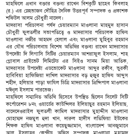
মাহফিলে প্রধান বক্তার বক্তব্য রাখেন বিশকুটি ছাহেব কিবলাহ
(র.) এর স্নেহভাজন দৌহিত্র দৈনিক উত্তরপূর্ব সম্পাদক ও প্রকাশক
শফিউল আলম চৌধুরী নাদেল।
মাদরাসা পরিচালনা পর্ষদ চেয়ারম্যান মাওলানা মাহমুদ হাসান
চৌধুরী ফুলতলীর সভাপতিত্বে ও মাদরাসার পরিচালক হাফিয
মাওলানা নজীর আহমদ হেলাল এবং মাওলানা মুহিবুর রহমান
এর যৌথ পরিচালনায় বিশেষ অতিথির বক্তব্য রাখেন মাদরাসার
উপদেষ্টা দি লিগাসি সিটির চেয়ারম্যান আশরাফুল ইসলাম, শাহ
গ্লোবাল প্রাইভেট লিমিটেড এর সিইও সানম মিয়া আতিক,
মাদরাসার উপদেষ্টা এডভোকেট মাওলানা আব্দুর রকীব, ভুরকী
হাবিবিয়া হাফিজিয়া দাখিল মাদরাসার বড় হুজুর হাফিয আব্দুস
শহীদ, হলিয়ার পাড়া ফাযিল ডিগ্রি মাদরাসার প্রিন্সিপাল মাওলানা
মঈনুল ইসলাম পারভেজ।
মাহফিলে সম্মানিত অতিথি হিসেবে উপস্থিত ছিলেন সিলেট সিটি
কর্পোরেশন ৮নং ওয়ার্ডের কাউন্সিলর ইলিয়াছুর রহমান ইলিয়াছ,
বাদেদেওরাইল ফুলতলী কামিল মাদরাসার মুহাদ্দীস মাওলানা
মোহাম্মদ নজমুল হুদা খান, দারুল হাদীস লতিফিয়া ইউকের
শিক্ষক হাফিয মাওলানা কয়েছুজ্জামান, বাংলাদেশ আনজুমানে
আল ইসলাহর কেন্দ্রীয় অফিস সম্পাদক মাওলানা মুহাম্মদ