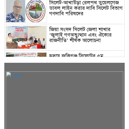
সিলেট-আখাউড়া রেলপথ ডুয়েলগেজ
ডাবল লাইন করার দাবি সিলেট বিভাগ
গণদাবি পরিষদের
জিয়া সংসদ সিলেট জেলা শাখার
‘জুলাই গণঅভ্যুত্থান এবং ঐক্যের
রাজনীতি’ শীর্ষক আলোচনা
হৃদয়ে জকিগঞ্জ সিলেটের ৫ম
প্রতিষ্ঠাবার্ষিকী অনুষ্ঠিত
রাতারগুলে ব্যবস্থাপনায় ঘাটতি-
ঝুঁকিপূর্ণ ওয়াচ টাওয়ার, যানজটে
নাকাল পর্যটক
সিলেটে দুর্ঘটনায় আহতদের দেখতে
ওসমানী হাসপাতালে মহানগর
জামায়াত নেতৃবৃন্দ