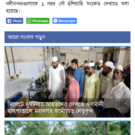
নদীবন্দরগুলোকে ১ নম্বর নৌ হুঁশিয়ারি সংকেত দেখাতে বলা
হয়েছে।
Whatsapp
Messenger
Share
আরো সংবাদ পড়ুন
সিলেটে দুর্ঘটনায় আহতদের দেখতে ওসমানী
হাসপাতালে মহানগর জামায়াত নেতৃবৃন্দ