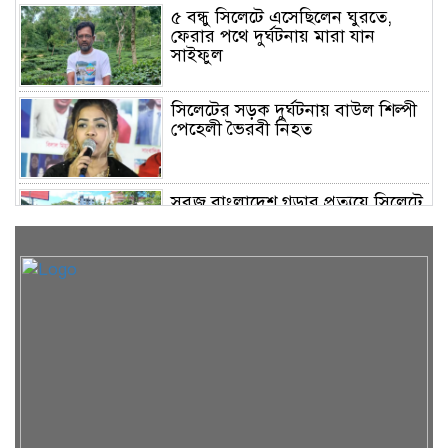
৫ বন্ধু সিলেটে এসেছিলেন ঘুরতে,
ফেরার পথে দুর্ঘটনায় মারা যান
সাইফুল
সিলেটের সড়ক দুর্ঘটনায় বাউল শিল্পী
পেহেলী ভৈরবী নিহত
সবুজ বাংলাদেশ গড়ার প্রত্যয়ে সিলেটে
বাবৌযুপ’র দ্বিতীয় পর্যায়ে বৃক্ষরোপণ
কর্মসূচি সম্পন্ন
সিলেটে ইউনিক ও বেঙ্গল পরিবহনের
দুই বাসের মুখোমুখি সংঘর্ষে নিহত ৯
শাহজালাল জামেয়া ইসলামিয়ায়
বার্ষিক সাংস্কৃতিক পুরস্কার বিতরণ
সম্পন্ন