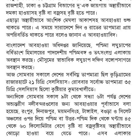
রাজশাহী, ঢাকা ও চট্টগ্রাম বিভাগের দু’এক জায়গায় অস্থায়ীভাবে
দমকা হাওয়াসহ বৃষ্টি বা বজ্রসহ বৃষ্টি হতে পারে।
এছাড়া অস্থায়ীভাবে আংশিক মেঘলা আকাশসহ আবহাওয়া শুষ্ক
থাকতে পারে। এ সময়ে সারাদেশে দিন ও রাতের তাপমাত্রা প্রায়
অপরিবর্তিত থাকতে পারে বলেও জানান এ আবহাওয়াবিদ।
বাংলাদেশ আবহাওয়া অধিদপ্তর জানিয়েছে, পশ্চিমা লঘুচাপের
বর্ধিতাংশ হিমালয়ের পাদদেশীয় পশ্চিমবঙ্গ ও তৎসংলগ্ন এলাকায়
অবস্থান করছে। মৌসুমের স্বাভাবিক লঘুচাপ দক্ষিণ বঙ্গোপসাগরে
অবস্থান করছে।
আজ সোমবার সকালে দেশের সর্বনিম্ন তাপমাত্রা ছিল কুড়িগ্রামের
রাজারহাটে ২১ ডিগ্রি সেলসিয়াস। রোববার সর্বোচ্চ তাপমাত্রা ৩৫
ডিগ্রি সেলসিয়াস ছিলো কুষ্টিয়ার কুমারখালীতে।
অন্যদিকে সোমবার সকাল ৯টা থেকে সন্ধ্যা ৬টা পর্যন্ত দেশের
অভ্যন্তরীণ নদীবন্দরগুলোর জন্য আবহাওয়ার পূর্বাভাসে বলা
হয়েছে, রংপুর, দিনাজপুর, ময়মনসিংহ, টাঙ্গাইল, বগুড়া ও সিলেট
অঞ্চলের ওপর দিয়ে পশ্চিম বা উত্তর-পশ্চিম দিক থেকে ঘণ্টায় ৪৫
থেকে ৬০ কিলোমিটার বেগে বৃষ্টি বা বজ্রবৃষ্টিসহ অস্থায়ীভাবে
ঝোড়ো হাওয়া বয়ে যেতে পারে। এসব এলাকার