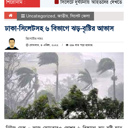
শিরোনাম :
সিলেটে দুর্ঘটনায় আহতদের দেখতে ওসমানী হ
Uncategorized
,
জাতীয়
,
সিলেট জেলা
ঢাকা-সিলেটসহ ৬ বিভাগে ঝড়-বৃষ্টির আভাস
রিপোর্টার নামঃ
সোমবার, ৪ এপ্রিল, ২০২২
২৯৯ বার পড়া হয়েছে