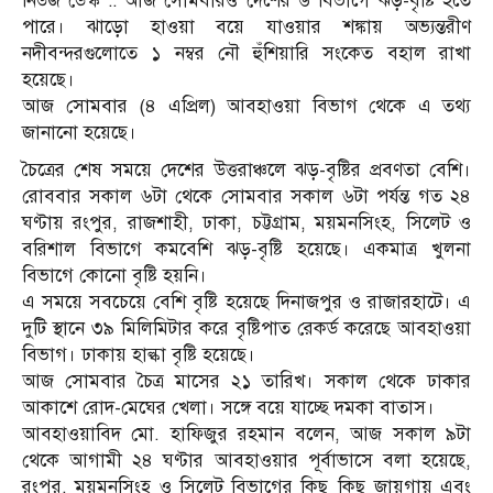
নিউজ ডেস্ক :: আজ সোমবারও দেশের ৬ বিভাগে ঝড়-বৃষ্টি হতে
পারে। ঝাড়ো হাওয়া বয়ে যাওয়ার শঙ্কায় অভ্যন্তরীণ
নদীবন্দরগুলোতে ১ নম্বর নৌ হুঁশিয়ারি সংকেত বহাল রাখা
হয়েছে।
আজ সোমবার (৪ এপ্রিল) আবহাওয়া বিভাগ থেকে এ তথ্য
জানানো হয়েছে।
চৈত্রের শেষ সময়ে দেশের উত্তরাঞ্চলে ঝড়-বৃষ্টির প্রবণতা বেশি।
রোববার সকাল ৬টা থেকে সোমবার সকাল ৬টা পর্যন্ত গত ২৪
ঘণ্টায় রংপুর, রাজশাহী, ঢাকা, চট্টগ্রাম, ময়মনসিংহ, সিলেট ও
বরিশাল বিভাগে কমবেশি ঝড়-বৃষ্টি হয়েছে। একমাত্র খুলনা
বিভাগে কোনো বৃষ্টি হয়নি।
এ সময়ে সবচেয়ে বেশি বৃষ্টি হয়েছে দিনাজপুর ও রাজারহাটে। এ
দুটি স্থানে ৩৯ মিলিমিটার করে বৃষ্টিপাত রেকর্ড করেছে আবহাওয়া
বিভাগ। ঢাকায় হাল্কা বৃষ্টি হয়েছে।
আজ সোমবার চৈত্র মাসের ২১ তারিখ। সকাল থেকে ঢাকার
আকাশে রোদ-মেঘের খেলা। সঙ্গে বয়ে যাচ্ছে দমকা বাতাস।
আবহাওয়াবিদ মো. হাফিজুর রহমান বলেন, আজ সকাল ৯টা
থেকে আগামী ২৪ ঘণ্টার আবহাওয়ার পূর্বাভাসে বলা হয়েছে,
রংপুর, ময়মনসিংহ ও সিলেট বিভাগের কিছু কিছু জায়গায় এবং