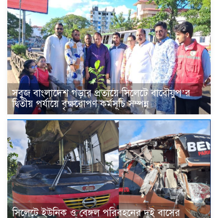
সবুজ বাংলাদেশ গড়ার প্রত্যয়ে সিলেটে বাবৌযুপ’র
দ্বিতীয় পর্যায়ে বৃক্ষরোপণ কর্মসূচি সম্পন্ন
সিলেটে ইউনিক ও বেঙ্গল পরিবহনের দুই বাসের