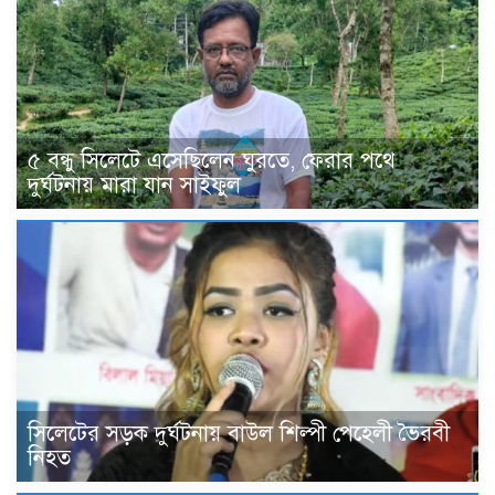
৫ বন্ধু সিলেটে এসেছিলেন ঘুরতে, ফেরার পথে
দুর্ঘটনায় মারা যান সাইফুল
সিলেটের সড়ক দুর্ঘটনায় বাউল শিল্পী পেহেলী ভৈরবী
নিহত