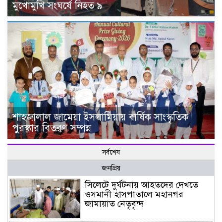
মুখোমুখি সংঘর্ষে নিহত ৯
শাহজালাল জামেয়া ইসলামিয়ায় বার্ষিক সাংস্কৃতিক
পুরস্কার বিতরণ সম্পন্ন
সর্বশেষ
জনপ্রিয়
সিলেটে দুর্ঘটনায় আহতদের দেখতে
ওসমানী হাসপাতালে মহানগর
জামায়াত নেতৃবৃন্দ