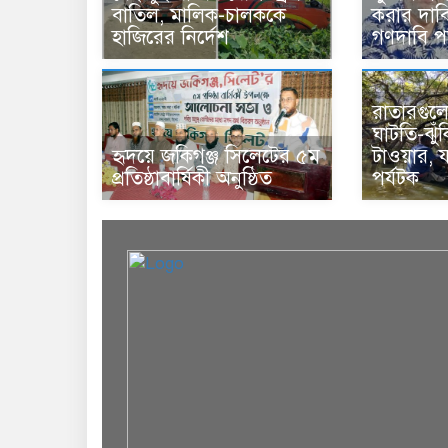
বাতিল, মালিক-চালককে
করার দাব
হাজিরের নির্দেশ
গণদাবি প
রাতারগুলে 
ঘাটতি-ঝুঁক
হৃদয়ে জকিগঞ্জ সিলেটের ৫ম
টাওয়ার, 
প্রতিষ্ঠাবার্ষিকী অনুষ্ঠিত
পর্যটক