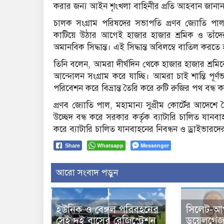
করার জন্য আইন শৃংখলা বাহিনীর প্রতি আহবান জানা
চালক সংগ্রাম পরিষদের সভাপতি প্রণব জ্যোতি প
কাটিয়ে উঠার আগেই হাজার হাজার শ্রমিক ও তাঁ
অমানবিক সিদ্ধান্ত। এই সিদ্ধান্ত অবিলম্বে বাতিল করতে
তিনি বলেন, আমরা দীর্ঘদিন থেকে হাজার হাজার শ্রমিকের
আন্দোলন সংগ্রাম করে যাচ্ছি। আমরা চাই শান্তি পূর
পরিবেশন করে বিভ্রান্ত তৈরি করে রুটি রুজির পথ বন্
প্রণব জ্যোতি পাল, মহামান্য সুপ্রীম কোর্টের আদে
উচ্ছেদ বন্ধ করে সরকার কর্তৃক ব্যাটারি চালিত যান
করে ব্যাটারি চালিত যানবাহনের নিবন্ধন ও ড্রাইভারদে
Whatsapp
Messenger
Share
আরো সংবাদ পড়ুন
ইউনিক ও বেঙ্গল পরিবহনের
সিলেট-আ
সেই দুই বাসের রেজিস্ট্রেশন
ডুয়েলগে