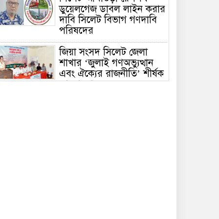
ডুয়েলগেজ ডাবল লাইন করার
দাবি সিলেট বিভাগ গণদাবি
পরিষদের
জিয়া সংসদ সিলেট জেলা
শাখার ‘জুলাই গণঅভ্যুত্থান
এবং ঐক্যের রাজনীতি’ শীর্ষক
আলোচনা
হৃদয়ে জকিগঞ্জ সিলেটের ৫ম
প্রতিষ্ঠাবার্ষিকী অনুষ্ঠিত
রাতারগুলে ব্যবস্থাপনায়
ঘাটতি-ঝুঁকিপূর্ণ ওয়াচ
টাওয়ার, যানজটে নাকাল
পর্যটক
সিলেটে দুর্ঘটনায় আহতদের
দেখতে ওসমানী হাসপাতালে