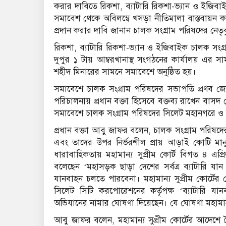
করার দাবিতে রিকশা, ব্যাটারি রিকশা-ভ্যান ও ইজিবা
সমাবেশ থেকে অবিলম্বে খসড়া নীতিমালা বাস্তবায়ন কর
প্রদান করার দাবি জানান চালক সংগ্রাম পরিষদের নেতৃবৃ
রিকশা, ব্যাটারি রিকশা-ভ্যান ও ইজিবাইক চালক সং
দুপুর ১ টায় আম্বরখানাস্থ সংগঠনের কার্যালয় এর সাম
শহীদ মিনারের সামনে সমাবেশে অনুষ্ঠিত হয়।
সমাবেশে চালক সংগ্রাম পরিষদের সভাপতি প্রণব জ্
পরিচালনায় প্রধান বক্তা হিসেবে বক্তব্য রাখেন বাস
সমাবেশে চালক সংগ্রাম পরিষদের সিলেট মহানগরে ও বিভি
প্রধান বক্তা আবু জাফর বলেন, চালক সংগ্রাম পরিষদে
এবং তাদের উপর নির্ভরশীল প্রায় আড়াই কোটি মানু
ধারাবাহিকতায় মহামান্য সুপ্রীম কোর্ট বিগত ৪ এ
বলেছেন ‘মহাসড়ক ছাড়া দেশের সর্বত্র ব্যাটারি যা
যানবাহন চলতে পারবেনা। মহামান্য সুপ্রীম কোর্টের 
সিলেট সিটি করপোরেশনের কর্তৃপক্ষ ‘ব্যাটারি 
অভিযানের নামার ঘোষণা দিয়েছেন। যে ঘোষণা মহামান্য
আবু জাফর বলেন, মহামান্য সুপ্রীম কোর্টের আদেশে