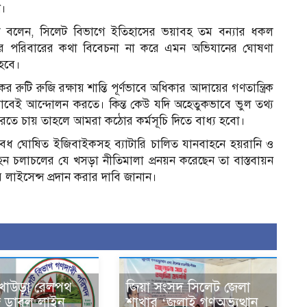
ন।
াল বলেন, সিলেট বিভাগে ইতিহাসের ভয়াবহ তম বন্যার ধকল
দের পরিবারের কথা বিবেচনা না করে এমন অভিযানের ঘোষণা
 হবে।
 রুটি রুজি রক্ষায় শান্তি পূর্ণভাবে অধিকার আদায়ের গণতান্ত্রিক
্ণভাবেই আন্দোলন করতে। কিন্ত কেউ যদি অহেতুকভাবে ভুল তথ্য
ধ করতে চায় তাহলে আমরা কঠোর কর্মসূচি দিতে বাধ্য হবো।
শে বৈধ ঘোষিত ইজিবাইকসহ ব্যাটারি চালিত যানবাহনে হয়রানি ও
বাহন চলাচলের যে খসড়া নীতিমালা প্রনয়ন করেছেন তা বাস্তবায়ন
র লাইসেন্স প্রদান করার দাবি জানান।
খাউড়া রেলপথ
জিয়া সংসদ সিলেট জেলা
জ ডাবল লাইন
শাখার ‘জুলাই গণঅভ্যুত্থান