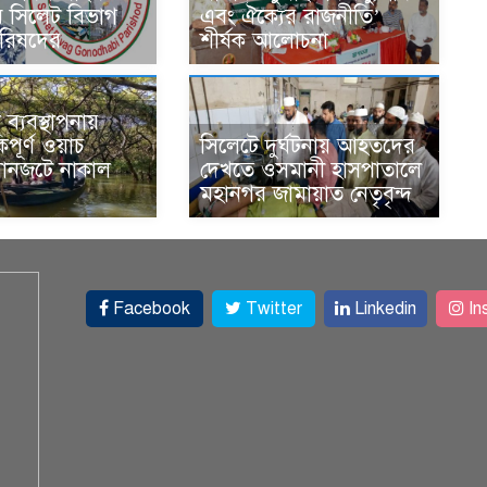
ি সিলেট বিভাগ
এবং ঐক্যের রাজনীতি’
রিষদের
শীর্ষক আলোচনা
ব্যবস্থাপনায়
িপূর্ণ ওয়াচ
সিলেটে দুর্ঘটনায় আহতদের
যানজটে নাকাল
দেখতে ওসমানী হাসপাতালে
মহানগর জামায়াত নেতৃবৃন্দ
Facebook
Twitter
Linkedin
In