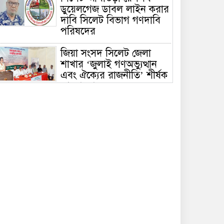
ডুয়েলগেজ ডাবল লাইন করার
দাবি সিলেট বিভাগ গণদাবি
পরিষদের
জিয়া সংসদ সিলেট জেলা
শাখার ‘জুলাই গণঅভ্যুত্থান
এবং ঐক্যের রাজনীতি’ শীর্ষক
আলোচনা
হৃদয়ে জকিগঞ্জ সিলেটের ৫ম
প্রতিষ্ঠাবার্ষিকী অনুষ্ঠিত
রাতারগুলে ব্যবস্থাপনায়
ঘাটতি-ঝুঁকিপূর্ণ ওয়াচ
টাওয়ার, যানজটে নাকাল
পর্যটক
সিলেটে দুর্ঘটনায় আহতদের
দেখতে ওসমানী হাসপাতালে