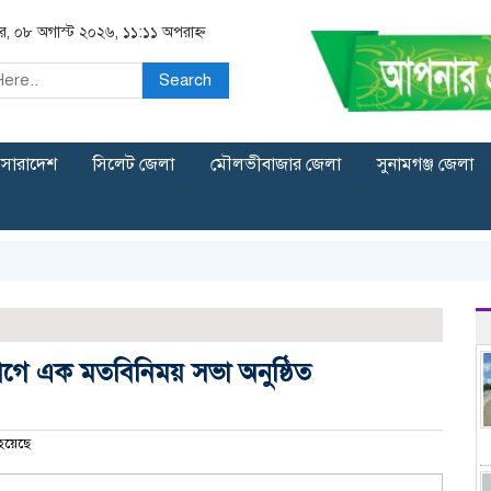
র, ০৮ অগাস্ট ২০২৬, ১১:১১ অপরাহ্ন
Search
সারাদেশ
সিলেট জেলা
মৌলভীবাজার জেলা
সুনামগঞ্জ জেলা
্যোগে এক মতবিনিময় সভা অনুষ্ঠিত
হয়েছে