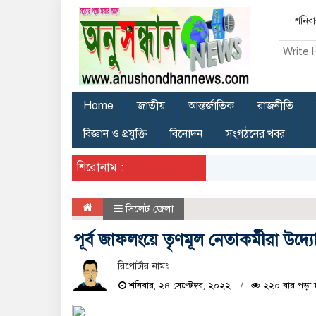
শনিবা
Home
জাতীয়
আন্তর্জাতিক
রাজনীতি
বিজ্ঞান ও প্রযুক্তি
বিনোদন
সংগঠনের খবর
শিরোনাম :
সিলেট জেলা
পূর্ব জাফলংয়ে তৃণমূল নেতাকর্মীরা উদ
রিপোর্টার নামঃ
শনিবার, ২৪ সেপ্টেম্বর, ২০২২
২২০ বার পড়া 