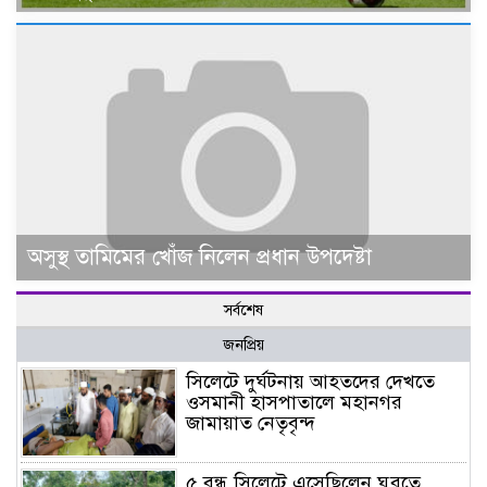
অসুস্থ তামিমের খোঁজ নিলেন প্রধান উপদেষ্টা
সর্বশেষ
জনপ্রিয়
সিলেটে দুর্ঘটনায় আহতদের দেখতে
ওসমানী হাসপাতালে মহানগর
জামায়াত নেতৃবৃন্দ
৫ বন্ধু সিলেটে এসেছিলেন ঘুরতে,