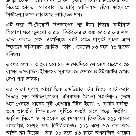
ক্রীড়া ডেস্ক :: চ্যাম্পিয়নস ট্রফির তৃতীয় শিরোপা নিজেদের করে
নিয়েছে ভারত। রোববার (৯ মার্চ) চ্যাম্পিয়ন্স ট্রফির ফাইনালে
নিউজিল্যান্ডকে হারিয়েছে রোহিতের দল।
এই জয়ে টি-টোয়েন্টি বিশ্বকাপের পর টানা দ্বিতীয় আইসিসি
শিরোপা ঘরে তুললো ভারত। কিউইদের দেওয়া ২৫২ রানের লক্ষ্য
তাড়া করতে নেমে ওপেনিংয়ে ব্যাট হাতে দাপুটে সূচনা এনে
দিয়েছেন অধিনায়ক রোহিত। তিনি খেলেছেন ৮৩ বলে ৭৬ রানের
ইনিংস।
এরপর শ্রেয়াস আইয়্যারের ৪৮ ও শেষদিকে লোকেশ রাহুলের ৩৪
রানের অপরাজিত ইনিংসের সুবাদে ৪৯ ওভারে ৪ উইকেটের জয়ের
দেখা পায় ভারত।
এর আগে দুবাই আন্তর্জাতিক স্টেডিয়ামে টস জিতে ব্যাট করার
সিদ্ধান্ত নেন নিউজিল্যান্ডের অধিনায়ক মিচেল স্যান্টনার। দেখে
শুনে খেলতে থাকেন দুই ওপেনার উইল ইয়োং ও রাচিন রবীন্দ্র।
তবে ভারতীয় স্পিনারদের ঘূর্ণিতে দ্রুতই চাপে পড়ে কিউইরা।
ড্যারিল মিচেল ও মাইকেল ব্রেসওয়েলের ফিফটিতে ২৫১ রানের
চ্যালেঞ্জিং সংগ্রহ পায় নিউজিল্যান্ড। ১০১ বলে ৬৩ রান করে
আউট হন মিচেল। আর ৪০ বলে ৫৩ রানে অপরাজিত থাকেন