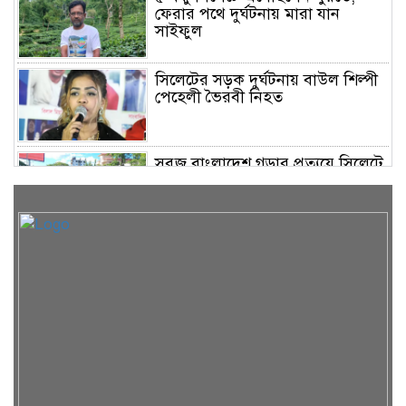
ফেরার পথে দুর্ঘটনায় মারা যান
সাইফুল
সিলেটের সড়ক দুর্ঘটনায় বাউল শিল্পী
পেহেলী ভৈরবী নিহত
সবুজ বাংলাদেশ গড়ার প্রত্যয়ে সিলেটে
বাবৌযুপ’র দ্বিতীয় পর্যায়ে বৃক্ষরোপণ
কর্মসূচি সম্পন্ন
সিলেটে ইউনিক ও বেঙ্গল পরিবহনের
দুই বাসের মুখোমুখি সংঘর্ষে নিহত ৯
শাহজালাল জামেয়া ইসলামিয়ায়
বার্ষিক সাংস্কৃতিক পুরস্কার বিতরণ
সম্পন্ন