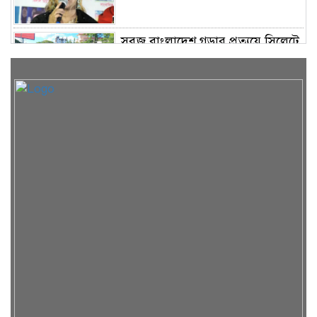
সবুজ বাংলাদেশ গড়ার প্রত্যয়ে সিলেটে
বাবৌযুপ’র দ্বিতীয় পর্যায়ে বৃক্ষরোপণ
কর্মসূচি সম্পন্ন
সিলেটে ইউনিক ও বেঙ্গল পরিবহনের
দুই বাসের মুখোমুখি সংঘর্ষে নিহত ৯
শাহজালাল জামেয়া ইসলামিয়ায়
বার্ষিক সাংস্কৃতিক পুরস্কার বিতরণ
সম্পন্ন
শিক্ষার্থীদের উজ্জ্বল ভবিষ্যৎ গড়তে ও
বাবা-মায়ের মুখ উজ্জ্বল করতে কার্যকর
ভূমিকা রাখবে : কয়েস লোদী
রিয়ার অ্যাডমিরাল মাহবুব আলী
খানের মৃত্যুবার্ষিকীতে দোয়া ও শিরনি