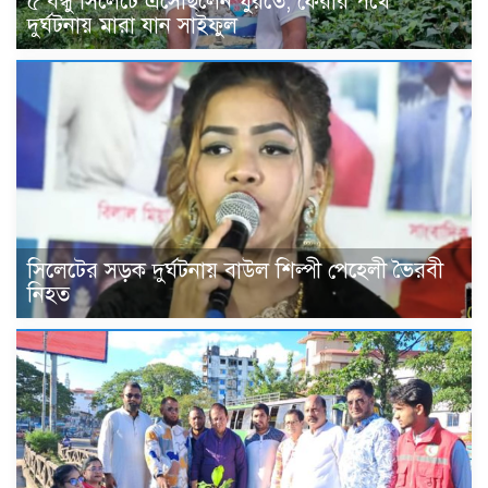
৫ বন্ধু সিলেটে এসেছিলেন ঘুরতে, ফেরার পথে
দুর্ঘটনায় মারা যান সাইফুল
সিলেটের সড়ক দুর্ঘটনায় বাউল শিল্পী পেহেলী ভৈরবী
নিহত