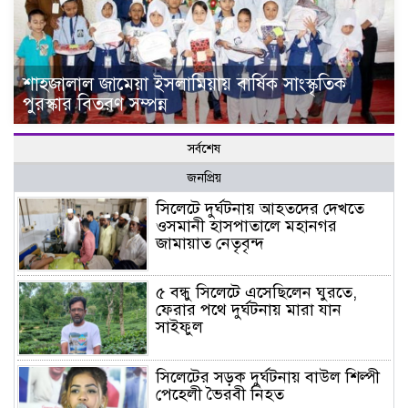
শাহজালাল জামেয়া ইসলামিয়ায় বার্ষিক সাংস্কৃতিক
পুরস্কার বিতরণ সম্পন্ন
সর্বশেষ
জনপ্রিয়
সিলেটে দুর্ঘটনায় আহতদের দেখতে
ওসমানী হাসপাতালে মহানগর
জামায়াত নেতৃবৃন্দ
৫ বন্ধু সিলেটে এসেছিলেন ঘুরতে,
ফেরার পথে দুর্ঘটনায় মারা যান
সাইফুল
সিলেটের সড়ক দুর্ঘটনায় বাউল শিল্পী
পেহেলী ভৈরবী নিহত