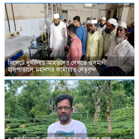
সিলেটে দুর্ঘটনায় আহতদের দেখতে ওসমানী
হাসপাতালে মহানগর জামায়াত নেতৃবৃন্দ