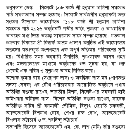
অনুসন্ধান ডেস্ক ::: সিলেটে ১০৮ কণ্ঠে শ্রী হনুমান চালিশা সমবেত
পাঠ সফলভাবে সম্পন্ন হয়েছে। সিলেটে সার্বজনীন হনুমানজী ভক্ত
সংঘের উদ্যোগে আয়োজিত “১০৮ কণ্ঠে শ্রী হনুমান চালিশা
সমবেত পাঠ ২০২৬ অনুষ্ঠানটি গভীর ভক্তি, শৃঙ্খলা ও আধ্যাত্মিক
আবহের মধ্য দিয়ে অত্যন্ত সাফল্যের সাথে সম্পন্ন হয়েছে। গতকাল
শুক্রবার বিকালে শ্রী নিম্বার্ক আশ্রম প্রাঙ্গণে অনুষ্ঠিত এই আয়োজনে
ভক্তদের স্বতঃস্ফূর্ত অংশগ্রহণে এক অপূর্ব ভক্তিময় পরিবেশের সৃষ্টি
হয়। নির্ধারিত সময় অনুযায়ী উপস্থিতি, শৃঙ্খলাবদ্ধ আসন গ্রহণ
এবং মঙ্গলাচরণের মাধ্যমে অনুষ্ঠানের শুভ সূচনা হয়, যা শুরু
থেকেই এক পবিত্র ও সুশৃঙ্খল আবহ নিশ্চিত করে।
অশোক কুমার রায় (সংস্থাপন দাস) ও অবন্তিকা দাস মন (প্রাণভক্ত
সদস্য সেবক) এর যৌথ পরিচালনায় আয়োজিত অনুষ্ঠানে প্রধান
অতিথির বক্তব্য রাখেন, ভারতীয় মিশন, সিলেট-এর সহকারী হাই
কমিশনার অনিরুদ্ধ দাস। বিশেষ অতিথির বক্তব্য রাখেন, সাবেক
অতিরিক্ত সচিব শ্রী বনমালী ভৌমিক, বিদ্যুৎ জ্যোতি চক্রবর্তী,
অ্যাডভোকেট বিশ্বনাথ ঘোষ, শেখর চন্দ বোধ, অ্যাডভোকেট
বিপ্রদাস ভট্টাচার্য ও ড. শরদিন্দু ভট্টাচার্য।
সভাপতি হিসেবে অ্যাডভোকেট এম. কে. দাশ (মনি) তাঁর বক্তব্যে