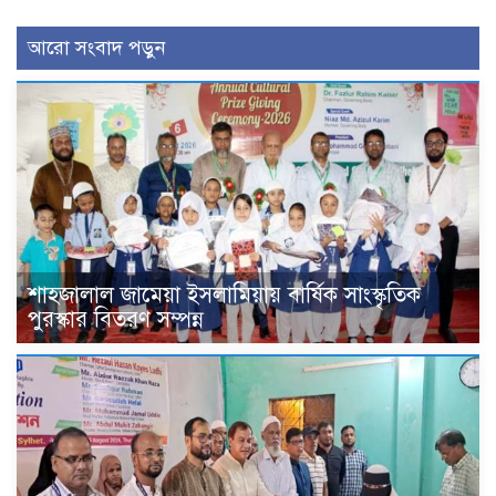
আরো সংবাদ পড়ুন
শাহজালাল জামেয়া ইসলামিয়ায় বার্ষিক সাংস্কৃতিক
পুরস্কার বিতরণ সম্পন্ন