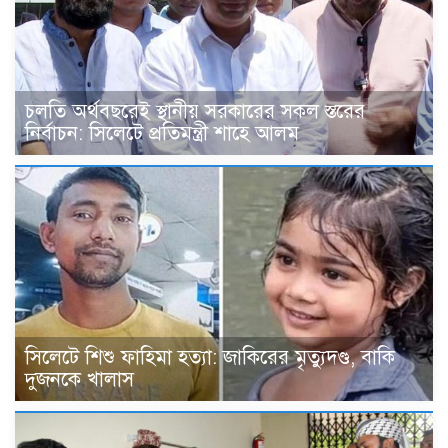
চলতি অর্থবছরেই স্থানীয় সরকারের সকল স্তরের
নির্বাচন: সিলেটে প্রতিমন্ত্রী শাহে আলম
সিলেটে শিশু ফাহিমা হত্যা: জাকিরের মৃত্যুদণ্ড, বাকি
দুজনকে খালাস