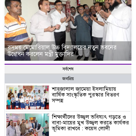
রসময় মেমোরিয়াল উচ্চ বিদ্যালয়ের নতুন ভবনের
উদ্বোধন করলেন মন্ত্রী মুক্তাদির
সর্বশেষ
জনপ্রিয়
শাহজালাল জামেয়া ইসলামিয়ায়
বার্ষিক সাংস্কৃতিক পুরস্কার বিতরণ
সম্পন্ন
শিক্ষার্থীদের উজ্জ্বল ভবিষ্যৎ গড়তে ও
বাবা-মায়ের মুখ উজ্জ্বল করতে কার্যকর
ভূমিকা রাখবে : কয়েস লোদী