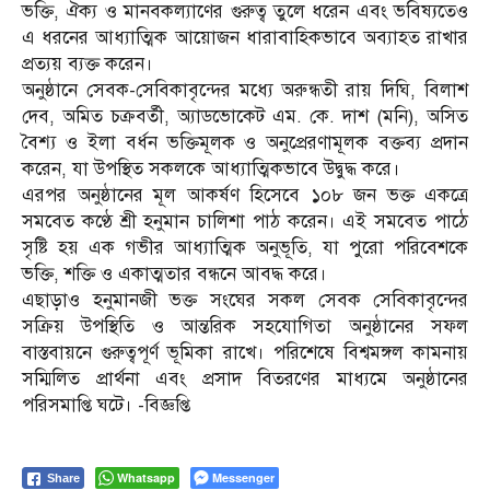
ভক্তি, ঐক্য ও মানবকল্যাণের গুরুত্ব তুলে ধরেন এবং ভবিষ্যতেও
এ ধরনের আধ্যাত্মিক আয়োজন ধারাবাহিকভাবে অব্যাহত রাখার
প্রত্যয় ব্যক্ত করেন।
অনুষ্ঠানে সেবক-সেবিকাবৃন্দের মধ্যে অরুন্ধতী রায় দিঘি, বিলাশ
দেব, অমিত চক্রবর্তী, অ্যাডভোকেট এম. কে. দাশ (মনি), অসিত
বৈশ্য ও ইলা বর্ধন ভক্তিমূলক ও অনুপ্রেরণামূলক বক্তব্য প্রদান
করেন, যা উপস্থিত সকলকে আধ্যাত্মিকভাবে উদ্বুদ্ধ করে।
এরপর অনুষ্ঠানের মূল আকর্ষণ হিসেবে ১০৮ জন ভক্ত একত্রে
সমবেত কণ্ঠে শ্রী হনুমান চালিশা পাঠ করেন। এই সমবেত পাঠে
সৃষ্টি হয় এক গভীর আধ্যাত্মিক অনুভূতি, যা পুরো পরিবেশকে
ভক্তি, শক্তি ও একাত্মতার বন্ধনে আবদ্ধ করে।
এছাড়াও হনুমানজী ভক্ত সংঘের সকল সেবক সেবিকাবৃন্দের
সক্রিয় উপস্থিতি ও আন্তরিক সহযোগিতা অনুষ্ঠানের সফল
বাস্তবায়নে গুরুত্বপূর্ণ ভূমিকা রাখে। পরিশেষে বিশ্বমঙ্গল কামনায়
সম্মিলিত প্রার্থনা এবং প্রসাদ বিতরণের মাধ্যমে অনুষ্ঠানের
পরিসমাপ্তি ঘটে। -বিজ্ঞপ্তি
Whatsapp
Messenger
Share