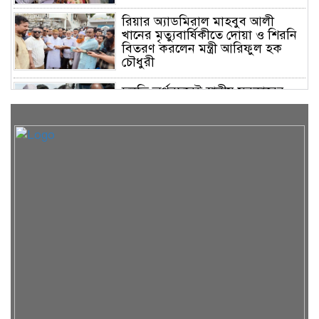
রিয়ার অ্যাডমিরাল মাহবুব আলী
খানের মৃত্যুবার্ষিকীতে দোয়া ও শিরনি
বিতরণ করলেন মন্ত্রী আরিফুল হক
চৌধুরী
চলতি অর্থবছরেই স্থানীয় সরকারের
সকল স্তরের নির্বাচন: সিলেটে প্রতিমন্ত্রী
শাহে আলম
সিলেটে শিশু ফাহিমা হত্যা: জাকিরের
মৃত্যুদণ্ড, বাকি দুজনকে খালাস
রসময় মেমোরিয়াল উচ্চ বিদ্যালয়ের
নতুন ভবনের উদ্বোধন করলেন মন্ত্রী
মুক্তাদির
অসুস্থ ব্যবসায়ী নেতা দিলওয়ার
হোসেনকে দেখতে গেলেন বাণিজ্য মন্ত্রী
খন্দকার আব্দুল মুক্তাদির