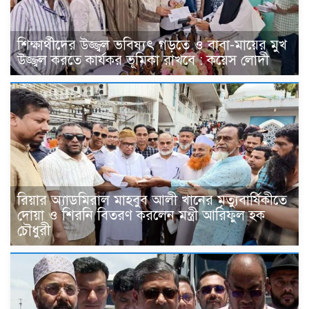
শিক্ষার্থীদের উজ্জ্বল ভবিষ্যৎ গড়তে ও বাবা-মায়ের মুখ
উজ্জ্বল করতে কার্যকর ভূমিকা রাখবে : কয়েস লোদী
রিয়ার অ্যাডমিরাল মাহবুব আলী খানের মৃত্যুবার্ষিকীতে
দোয়া ও শিরনি বিতরণ করলেন মন্ত্রী আরিফুল হক
চৌধুরী